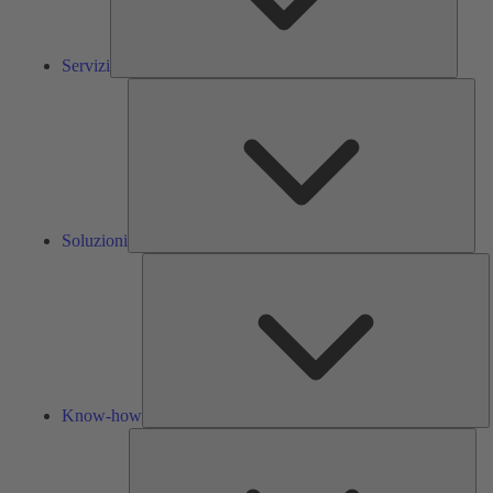
Servizi
Solu
Soluzioni
K
h
Know-how
Str