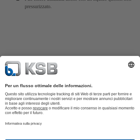
pressurizzato.
Catalogo prodotti
KSB SupremeServ: parti di ricambio
KSB
SupremeServ: assistenza premium per pompe e
valvole
Carrello
Strumenti