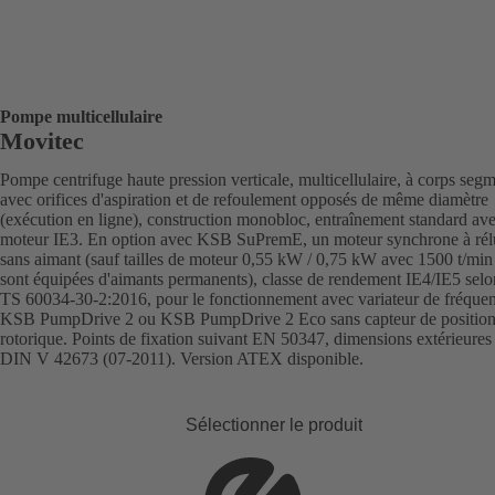
Pompe multicellulaire
Movitec
Pompe centrifuge haute pression verticale, multicellulaire, à corps segm
avec orifices d'aspiration et de refoulement opposés de même diamètre
(exécution en ligne), construction monobloc, entraînement standard av
moteur IE3. En option avec KSB SuPremE, un moteur synchrone à rél
sans aimant (sauf tailles de moteur 0,55 kW / 0,75 kW avec 1500 t/min
sont équipées d'aimants permanents), classe de rendement IE4/IE5 sel
TS 60034-30-2:2016, pour le fonctionnement avec variateur de fréque
KSB PumpDrive 2 ou KSB PumpDrive 2 Eco sans capteur de positio
rotorique. Points de fixation suivant EN 50347, dimensions extérieures
DIN V 42673 (07-2011). Version ATEX disponible.
Sélectionner le produit