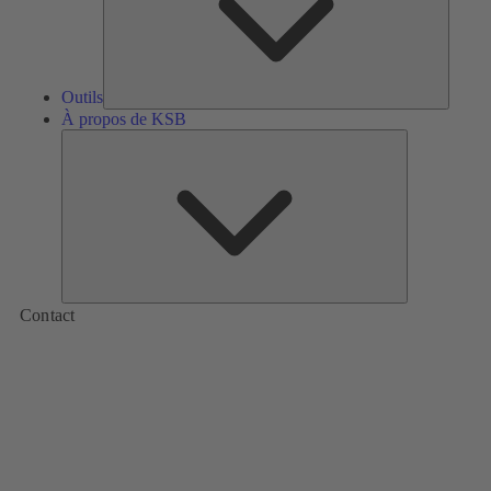
Outils
À propos de KSB
À
propos
de
KSB
Contact