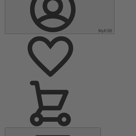
MyKSB
Menu
principal