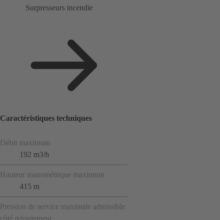
Surpresseurs incendie
Caractéristiques techniques
Débit maximum
192 m3/h
Hauteur manométrique maximum
415 m
Pression de service maximale admissible
côté refoulement