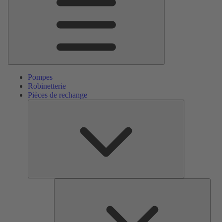
Pompes
Robinetterie
Pièces de rechange
Pièces
de
rechange
Serv