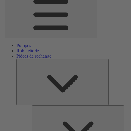
Pompes
Robinetterie
Pièces de rechange
Pièces
de
rechange
Serv