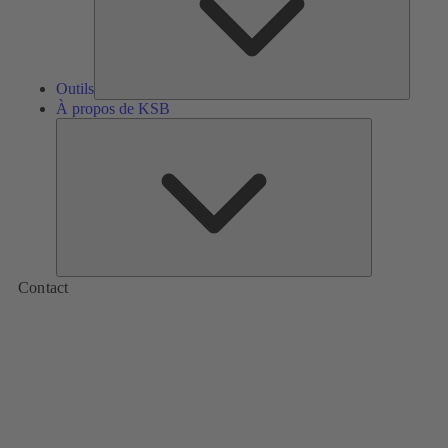
Outils
À propos de KSB
À
propos
de
KSB
Contact