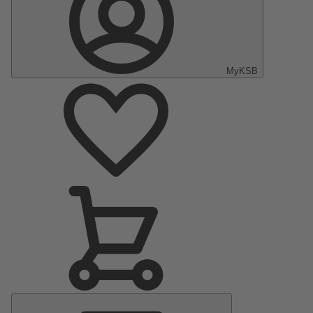
MyKSB
Menu
principal