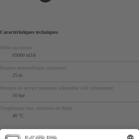
Caractéristiques techniques
Débit maximum
65000 m3/h
Hauteur manométrique maximum
25 m
Pression de service maximale admissible côté refoulement
10 bar
Température max. autorisée du fluide
40 °C