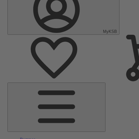
MyKSB
Menu
principal