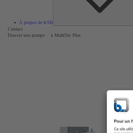
À propos de KSB
Contact
Trouver une pompe
MultiTec Plus