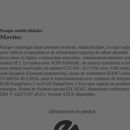
Pompe multicellulaire
Movitec
Pompe centrifuge haute pression verticale, multicellulaire, à corps segm
avec orifices d'aspiration et de refoulement opposés de même diamètre
(exécution en ligne), construction monobloc, entraînement standard av
moteur IE3. En option avec KSB SuPremE, un moteur synchrone à rél
sans aimant (sauf tailles de moteur 0,55 kW / 0,75 kW avec 1500 t/min
sont équipées d'aimants permanents), classe de rendement IE4/IE5 sel
TS 60034-30-2:2016, pour le fonctionnement avec variateur de fréque
KSB PumpDrive 2 ou KSB PumpDrive 2 Eco sans capteur de positio
rotorique. Points de fixation suivant EN 50347, dimensions extérieures
DIN V 42673 (07-2011). Version ATEX disponible.
Sélectionner le produit