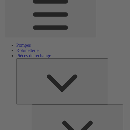
Pompes
Robinetterie
Pièces de rechange
Pièces
de
rechange
Serv