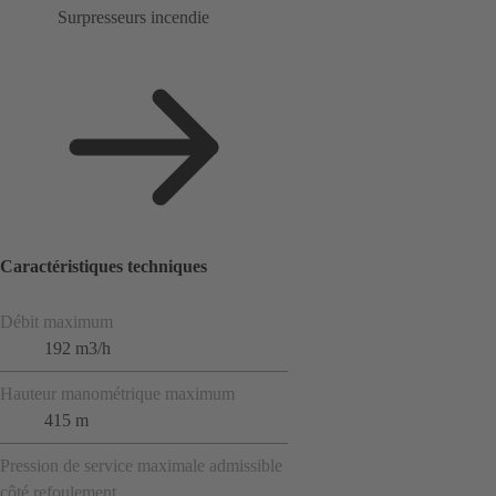
Surpresseurs incendie
Caractéristiques techniques
Débit maximum
192 m3/h
Hauteur manométrique maximum
415 m
Pression de service maximale admissible
côté refoulement