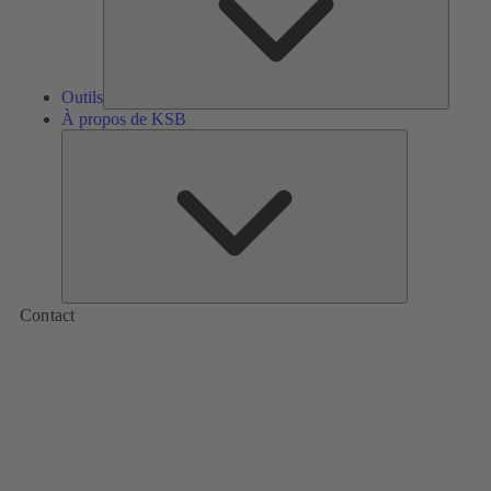
Outils
À propos de KSB
À
propos
de
KSB
Contact