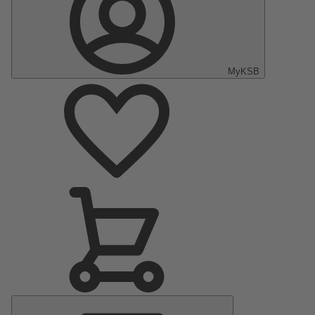
MyKSB
Menu
principal