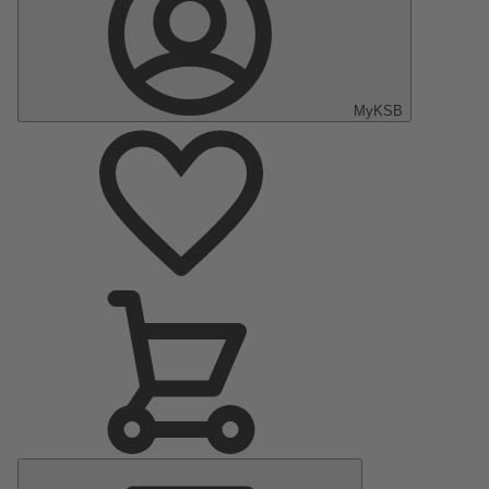
MyKSB
Menu
principal