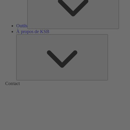
Outils
À propos de KSB
À
propos
de
KSB
Contact