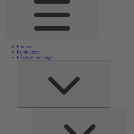
Pompes
Robinetterie
Pièces de rechange
Pièces
de
rechange
Serv