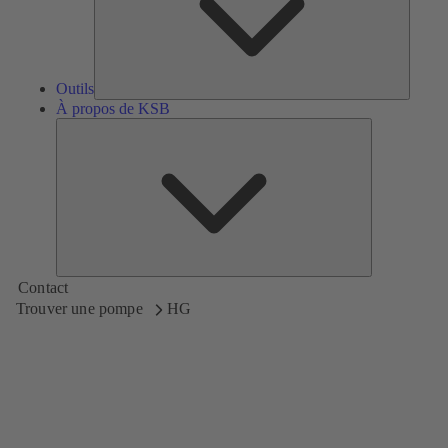
Outils
À propos de KSB
À
propos
de
KSB
Contact
Trouver une pompe
HG