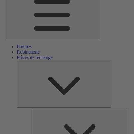
Pompes
Robinetterie
Pièces de rechange
Pièces
de
rechange
Serv