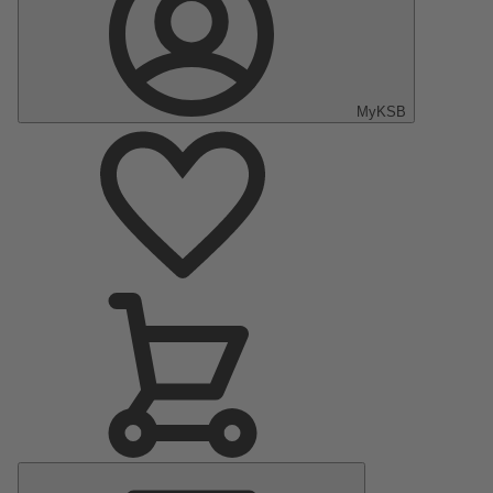
MyKSB
Menu
principal