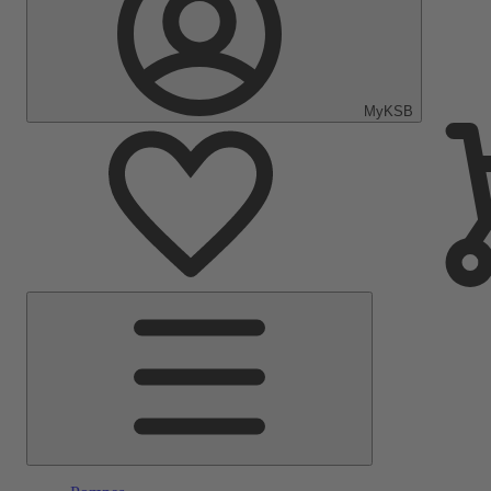
MyKSB
Menu
principal