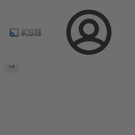
Connexion
Produits
Catalogue produits
Amacan S
Champ
des
recherches
Champ
des
recherches