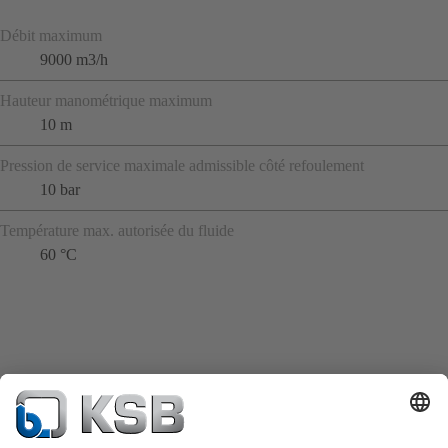
Débit maximum
9000 m3/h
Hauteur manométrique maximum
10 m
Pression de service maximale admissible côté refoulement
10 bar
Température max. autorisée du fluide
60 °C