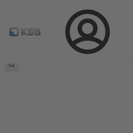
Connexion
Produits
Catalogue produits
PNW
Champ
des
recherches
Champ
des
recherches