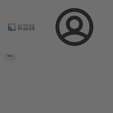
Connexion
Produits
Catalogue produits
4K
Champ
des
recherches
Champ
des
recherches