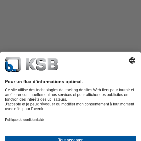
Catalogue produits
KSB SupremeServ : Pièces de rechange
Premium
service : service premium pour les pompes et les robinets
Panier
Outils
Eaux usées
Gestion des eaux
Industrie
Bâtiment
Énergie