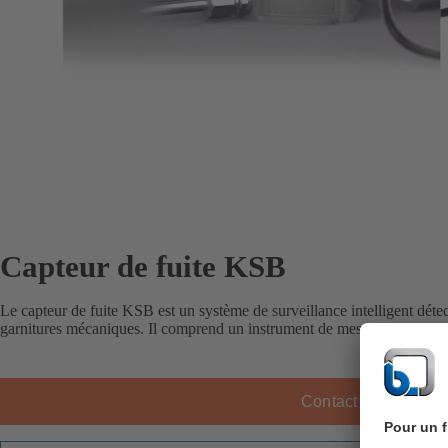
Capteur de fuite KSB
Le capteur de fuite KSB est un système de surveillance intelligent détect
garnitures mécaniques. Il comprend un instrument de mesure du taux de
Contact KSB