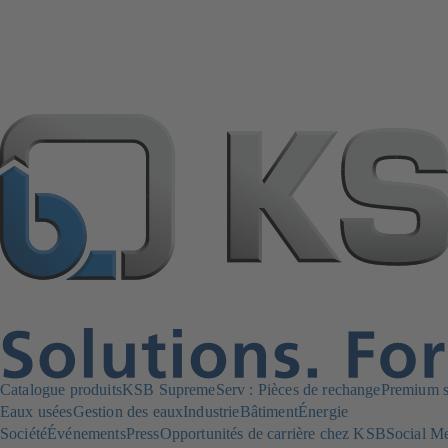
Catalogue produits
KSB SupremeServ : Pièces de rechange
Premium se
Eaux usées
Gestion des eaux
Industrie
Bâtiment
Énergie
Société
Événements
Press
Opportunités de carrière chez KSB
Social M