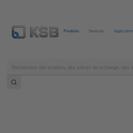
Produits
Services
Applicatio
Produits
Catalogue produits
Capteur de fuite KSB
Champ
des
recherches
Champ
des
recherches