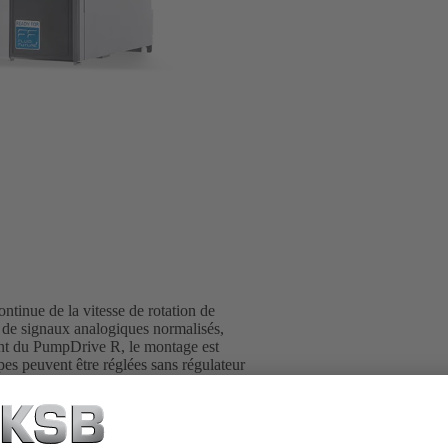
ontinue de la vitesse de rotation de
 de signaux analogiques normalisés,
ment du PumpDrive R, le montage est
s peuvent être réglées sans régulateur
rive 2 jusqu'à la puissance assignée
ande, tension de réseau 3~ 525 - 690