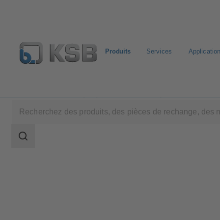
Produits
Services
Applicatio
Produits
Catalogue produits
PumpDrive R (KSB20
Champ
des
recherches
Champ
des
recherches