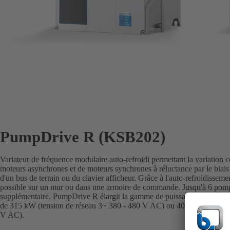
PumpDrive R (KSB202)
Variateur de fréquence modulaire auto-refroidi permettant la variation c
moteurs asynchrones et de moteurs synchrones à réluctance par le biais
d'un bus de terrain ou du clavier afficheur. Grâce à l'auto-refroidisse
possible sur un mur ou dans une armoire de commande. Jusqu'à 6 pompe
supplémentaire. PumpDrive R élargit la gamme de puissances du PumpD
de 315 kW (tension de réseau 3~ 380 - 480 V AC) ou 400 kW (sur dem
V AC).