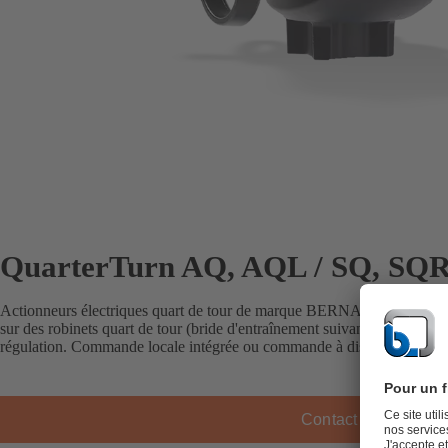
QuarterTurn AQ, AQL / SQ, SQ
Actionneurs électriques quart de tour de marque BERNARD CONTR
sur des robinets quart de tour (bride d'entraînement suivant ISO 5211).
régulation. Commande locale intégrée ou commande à distance.
Contact KSB