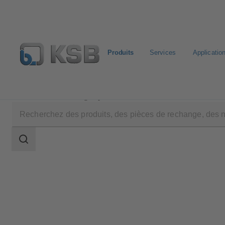
Produits
Services
Applicatio
Produits
Catalogue produits
QuarterTurn AQ, AQL
Champ
des
recherches
Champ
des
recherches