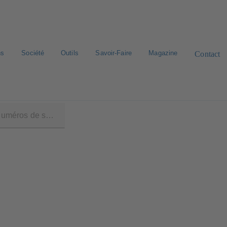
ns
Société
Outils
Savoir-Faire
Magazine
Contact
 / SQ, SQR