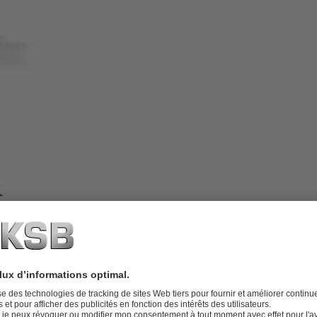
R
OLS ou AUMA pour le montage direct
 Fonction tout ou rien ou fonction