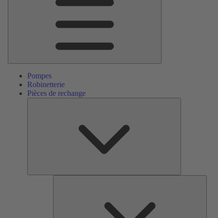
Pompes
Robinetterie
Pièces de rechange
Pièces
de
rechange
Serv