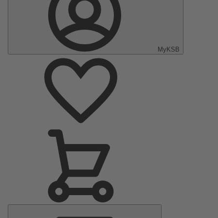
MyKSB
Menu
principal