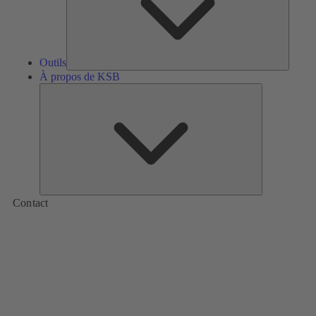
Outils
À propos de KSB
À
propos
de
KSB
Contact