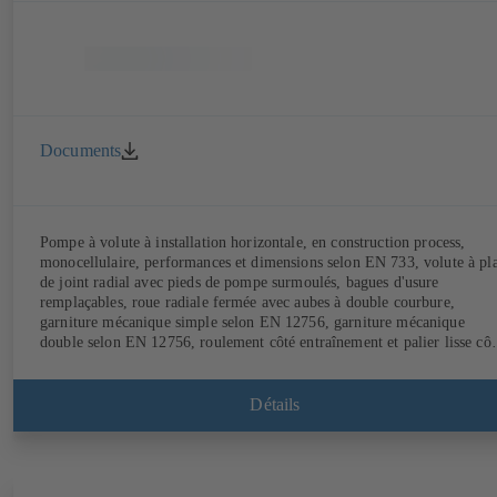
Documents
Pompe à volute à installation horizontale, en construction process,
monocellulaire, performances et dimensions selon EN 733, volute à pl
de joint radial avec pieds de pompe surmoulés, bagues d'usure
remplaçables, roue radiale fermée avec aubes à double courbure,
garniture mécanique simple selon EN 12756, garniture mécanique
double selon EN 12756, roulement côté entraînement et palier lisse côt
pompe, avec moteur KSB SuPremE sans aimant (sauf les tailles de
moteur 0,55 kW / 0,75 kW à 1500 t/min équipées d'aimants
permanents), classe de rendement IE4/IE5 et variateur de fréquence
Détails
PumpDrive, version ATEX disponible