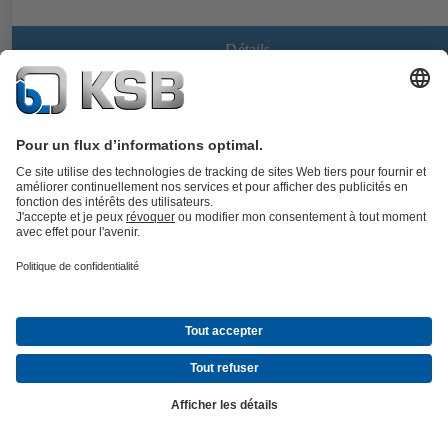
Détails
MegaCPK
Documents
Pompe horizontale à volute, à joint perpendiculaire à l’axe, en
construction process, avec roue radiale monoflux, monocellulaire,
conforme aux normes DIN EN ISO 5199, dimensions suivant DIN EN