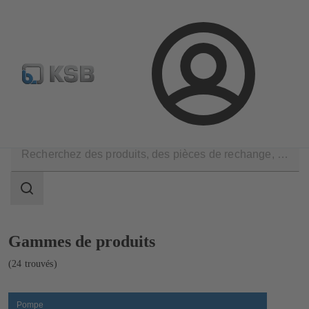
Configurer un produit
KSB Select
Recherche standard
Connexion
Produits
Catalogue produits
Champ
des
recherches
Champ
des
recherches
Affichage
Gammes de produits
de
24
(24 trouvés)
résultats
Pompe