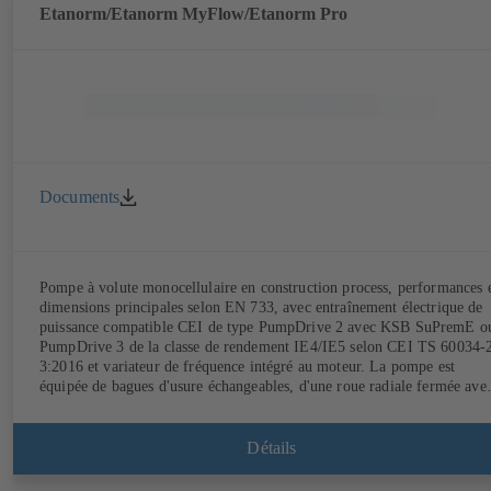
Etanorm/Etanorm MyFlow/Etanorm Pro
Documents
Pompe à volute monocellulaire en construction process, performances 
dimensions principales selon EN 733, avec entraînement électrique de
puissance compatible CEI de type PumpDrive 2 avec KSB SuPremE o
PumpDrive 3 de la classe de rendement IE4/IE5 selon CEI TS 60034-
3:2016 et variateur de fréquence intégré au moteur. La pompe est
équipée de bagues d'usure échangeables, d'une roue radiale fermée ave
aubes à double courbure et d'une garniture mécanique simple ou doubl
selon EN 12756. Arbre au droit de la garniture d'étanchéité d'arbre ave
chemise d'arbre sous garniture échangeable. La construction process
Détails
permet le démontage de l'accouplement, des supports de palier et de la
roue sans que le corps de pompe soit démonté des tuyauteries. Points d