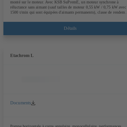
monté sur le moteur. Avec KSB SuPremE, un moteur synchrone à
réluctance sans aimant (sauf tailles de moteur 0,55 kW / 0,75 kW avec
1500 t/min qui sont équipées d'aimants permanents), classe de rendeme
IE4/IE5 selon CEI TS 60034-30-2:2016, pour le fonctionnement avec
variateur de fréquence KSB PumpDrive 2 ou KSB PumpDrive 2 Eco
sans capteur de position rotorique. Points de fixation selon EN 50347,
Détails
dimensions extérieures selon DIN V 42673 (07-2011). Version ATEX
disponible.
Etachrom L
Documents
Pompe horizontale à corps annulaire, monocellulaire, performances