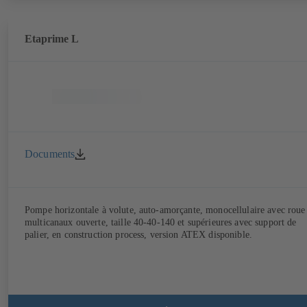
fixation selon la norme CEI 60072, dimensions extérieures suivant
DIN V 42673 (07-2011). Version ATEX disponible. Bien en avance su
les exigences d'efficacité des directives ErP.
Etaprime L
Documents
Pompe horizontale à volute, auto-amorçante, monocellulaire avec roue
multicanaux ouverte, taille 40-40-140 et supérieures avec support de
palier, en construction process, version ATEX disponible.