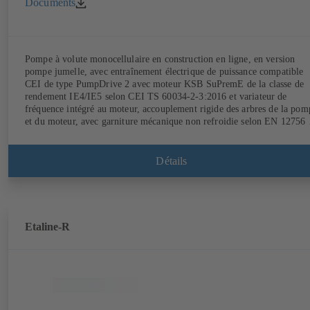
Documents
Pompe à volute monocellulaire en construction en ligne, en version
pompe jumelle, avec entraînement électrique de puissance compatible
CEI de type PumpDrive 2 avec moteur KSB SuPremE de la classe de
rendement IE4/IE5 selon CEI TS 60034-2-3:2016 et variateur de
fréquence intégré au moteur, accouplement rigide des arbres de la pom
et du moteur, avec garniture mécanique non refroidie selon EN 12756 
bagues d'usure interchangeables. Lanterne d'entraînement en fonte gris
Points de fixation selon la norme CEI 60072, dimensions extérieures
suivant DIN V 42673 (07-2011). Version ATEX disponible. Bien en
Détails
avance sur les exigences d'efficacité des directives ErP.
Etaline-R