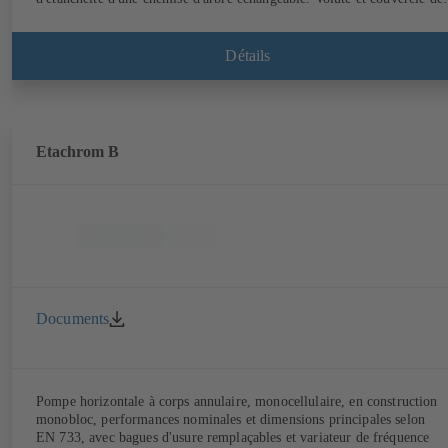
corps avec bagues d'usure échangeables. Volute avec pieds de pompe
surmoulés en version B, C et S. Points de fixation selon la norme
CEI 60072, dimensions extérieures suivant DIN V 42673 (07-2011).
Détails
Version ATEX disponible. Bien en avance sur les exigences d'efficacité
des directives ErP.
Etachrom B
Documents
Pompe horizontale à corps annulaire, monocellulaire, en construction
monobloc, performances nominales et dimensions principales selon
EN 733, avec bagues d'usure remplaçables et variateur de fréquence