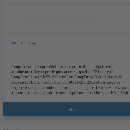
Documents
Pompe à volute monocellulaire en construction en ligne avec
entraînement électrique de puissance compatible CEI de type
PumpDrive 2 avec KSB SuPremE ou PumpDrive 3 de la classe de
rendement IE4/IE5 selon CEI TS 60034-2-3:2016 et variateur de
fréquence intégré au moteur, accouplement rigide des arbres de la pom
et du moteur, avec garniture mécanique non refroidie selon EN 12756 
bagues d'usure échangeables. Lanterne d'entraînement en fonte grise.
Points de fixation selon la norme CEI 60072, dimensions extérieures
suivant DIN V 42673 (07-2011). Version ATEX disponible. Bien en
Détails
avance sur les exigences d'efficacité des directives ErP.