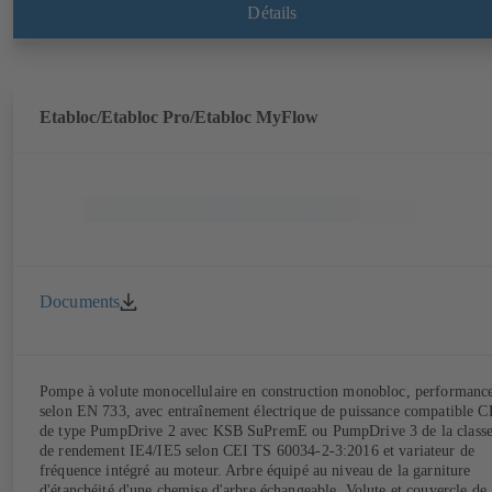
permanents), classe de rendement IE4/IE5 et variateur de fréquence
Détails
PumpDrive. Version ATEX disponible.
Etabloc/Etabloc Pro/Etabloc MyFlow
Documents
Pompe à volute monocellulaire en construction monobloc, performanc
selon EN 733, avec entraînement électrique de puissance compatible C
de type PumpDrive 2 avec KSB SuPremE ou PumpDrive 3 de la class
de rendement IE4/IE5 selon CEI TS 60034-2-3:2016 et variateur de
fréquence intégré au moteur. Arbre équipé au niveau de la garniture
d'étanchéité d'une chemise d'arbre échangeable. Volute et couvercle de