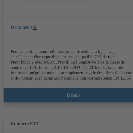
Documents
Pompe à volute monocellulaire en construction en ligne avec
entraînement électrique de puissance compatible CEI de type
PumpDrive 2 avec KSB SuPremE ou PumpDrive 3 de la classe de
rendement IE4/IE5 selon CEI TS 60034-2-3:2016 et variateur de
fréquence intégré au moteur, accouplement rigide des arbres de la pom
et du moteur, avec garniture mécanique non refroidie selon EN 12756 
bagues d'usure échangeables. Lanterne d'entraînement en fonte grise.
Points de fixation selon la norme CEI 60072, dimensions extérieures
suivant DIN V 42673 (07-2011). Version ATEX disponible. Bien en
Détails
avance sur les exigences d'efficacité des directives ErP.
Etanorm SYT