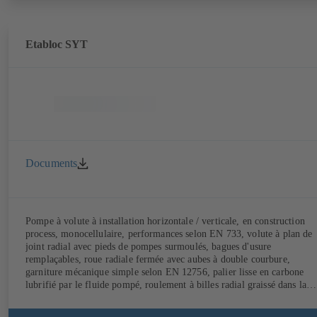
Etabloc SYT
Documents
Pompe à volute à installation horizontale / verticale, en construction
process, monocellulaire, performances selon EN 733, volute à plan de
joint radial avec pieds de pompes surmoulés, bagues d'usure
remplaçables, roue radiale fermée avec aubes à double courbure,
garniture mécanique simple selon EN 12756, palier lisse en carbone
lubrifié par le fluide pompé, roulement à billes radial graissé dans la
carcasse moteur, avec moteur KSB SuPremE sans aimant, (sauf tailles 
moteur 0,55 kW / 0,75 kW avec 1500 t/min qui sont équipées d'aimant