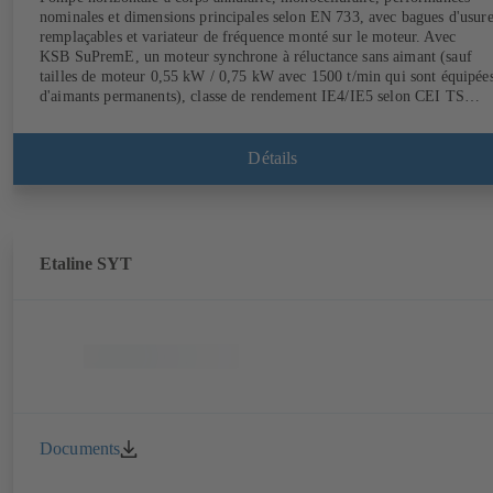
nominales et dimensions principales selon EN 733, avec bagues d'usur
remplaçables et variateur de fréquence monté sur le moteur. Avec
KSB SuPremE, un moteur synchrone à réluctance sans aimant (sauf
tailles de moteur 0,55 kW / 0,75 kW avec 1500 t/min qui sont équipée
d'aimants permanents), classe de rendement IE4/IE5 selon CEI TS
60034-30-2:2016, pour le fonctionnement avec variateur de fréquence
KSB PumpDrive 2 ou KSB PumpDrive 2 Eco sans capteur de position
rotorique. Points de fixation selon EN 50347, dimensions extérieures
Détails
selon DIN V 42673 (07-2011). Version ATEX disponible.
Etaline SYT
Documents