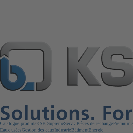
Catalogue produits
KSB SupremeServ : Pièces de rechange
Premium se
Eaux usées
Gestion des eaux
Industrie
Bâtiment
Énergie