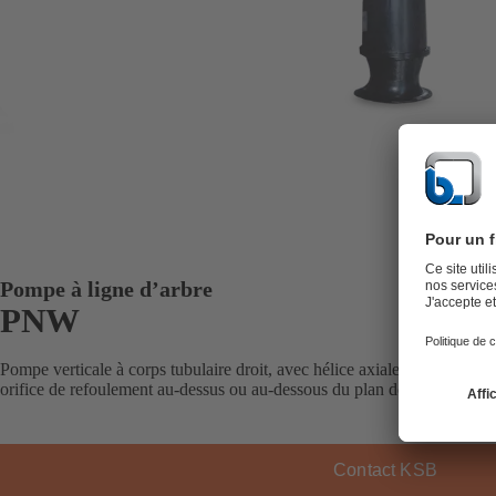
Pompe à ligne d’arbre
PNW
Pompe verticale à corps tubulaire droit, avec hélice axiale, monocellulai
orifice de refoulement au-dessus ou au-dessous du plan de pose.
Contact KSB