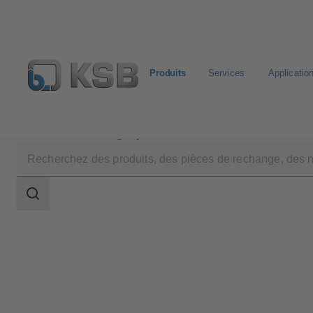
Produits
Services
Applicatio
Produits
Catalogue produits
PNW
Champ
des
recherches
Champ
des
recherches