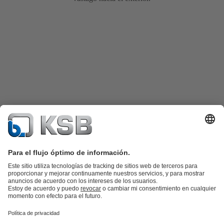
Catálogo de productos
Repuestos KSB
SupremeServ
KSB SupremeServ: Premium service for pumps and