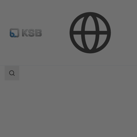
Productos
Catálogo de productos
ECOLINE GLB 150-600
Área
de
búsqueda
Área
de
búsqueda