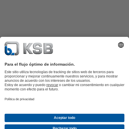
Catálogo de productos
Repuestos KSB
SupremeServ
KSB SupremeServ: Premium service for pumps and
valves
Herramientas
Aguas residuales
Agua
Industria
Edificacion
Energía
Empresa
Eventos
Prensa
Empleo
Redes sociales