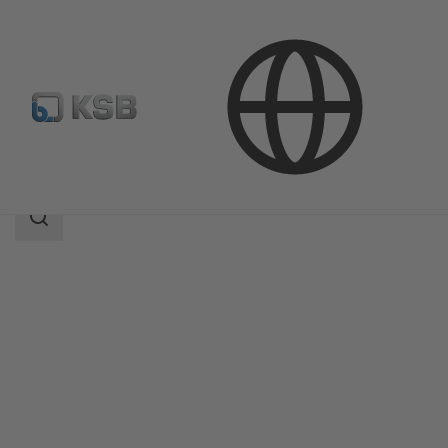
Productos
Catálogo de productos
BOA-SuperCompact
Área
de
búsqueda
Área
de
búsqueda