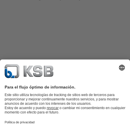
Catálogo de productos
Repuestos KSB
SupremeServ
KSB SupremeServ: Premium service for pumps and