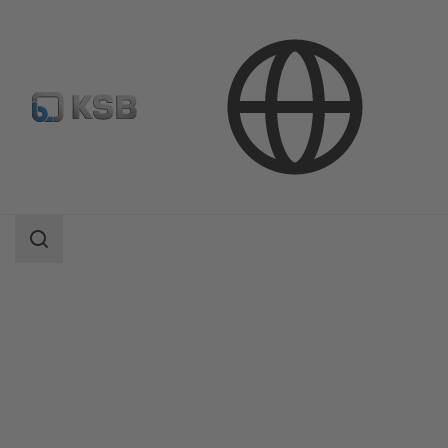
Productos
Catálogo de productos
ECOLINE SCV 150-300
Área
de
búsqueda
Área
de
búsqueda