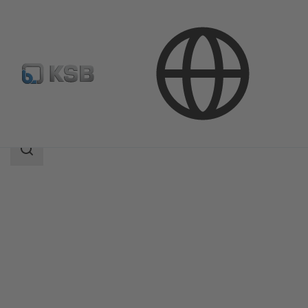
Productos
Catálogo de productos
COBRA-TDC01/03
Área
de
búsqueda
Área
de
búsqueda