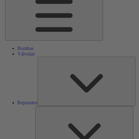
Bombas
Válvulas
Re
Repuestos
Serv