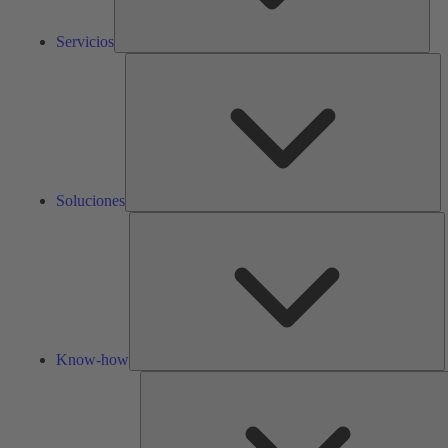
Servicios
So
Soluciones
K
h
Know-how