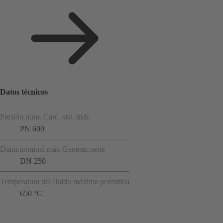
Datos técnicos
Presión nom. Carc. sist. hidr.
PN 600
Diám.nominal máx.Generac.serie
DN 250
Temperatura del fluido máxima permitida
650 °C