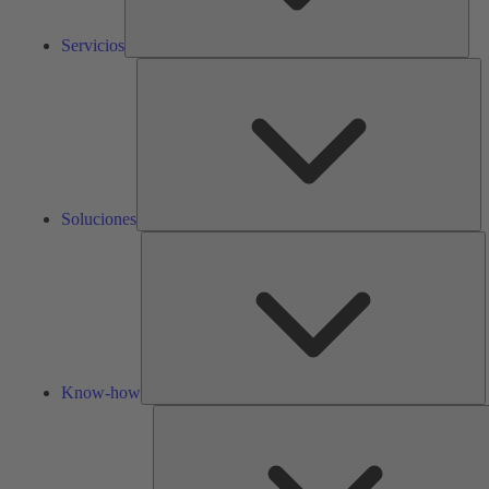
Servicios
So
Soluciones
K
h
Know-how