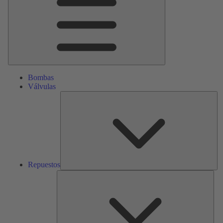
Bombas
Válvulas
Re
Repuestos
Serv