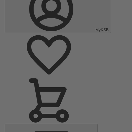
MyKSB
Menú
principal