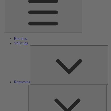
Bombas
Válvulas
Re
Repuestos
Serv