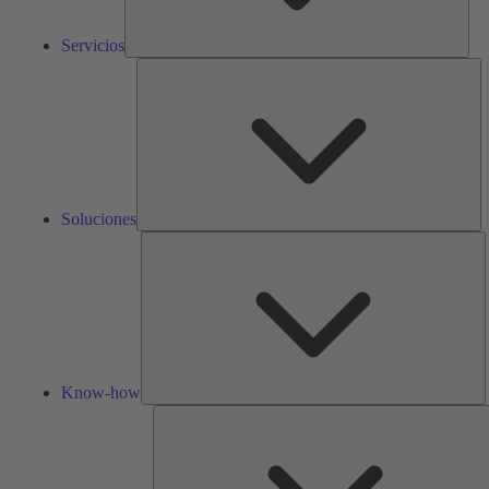
Servicios
So
Soluciones
K
h
Know-how