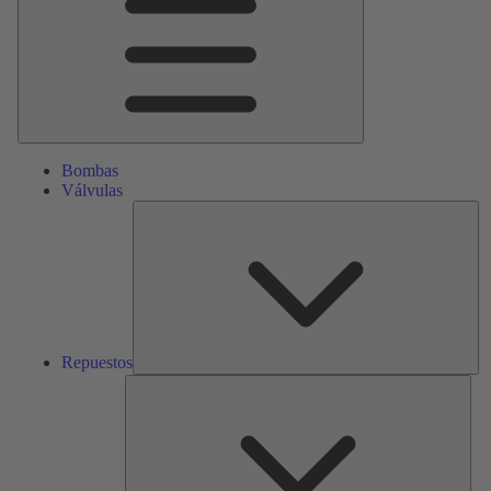
Bombas
Válvulas
Re
Repuestos
Serv