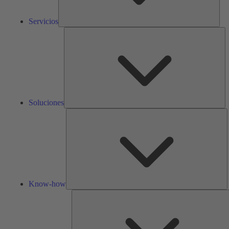
Servicios
So
Soluciones
K
h
Know-how