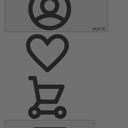
MyKSB
Menú
principal