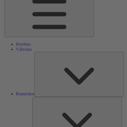
Bombas
Válvulas
Re
Repuestos
Serv