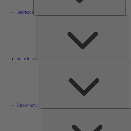
Servicios
So
Soluciones
K
h
Know-how