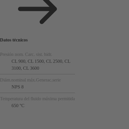
Datos técnicos
Presión nom. Carc. sist. hidr.
CL 900, CL 1500, CL 2500, CL
3100, CL 3600
Diám.nominal máx.Generac.serie
NPS 8
Temperatura del fluido máxima permitida
650 °C