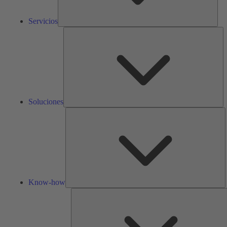
Servicios
So
Soluciones
K
h
Know-how