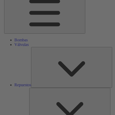
Bombas
Válvulas
Re
Repuestos
Serv