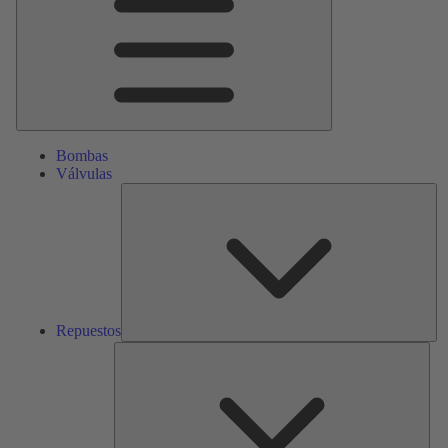
Bombas
Válvulas
Re
Repuestos
Serv