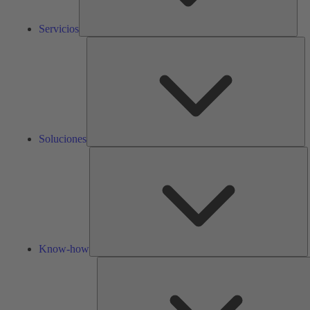
Servicios
So
Soluciones
K
h
Know-how