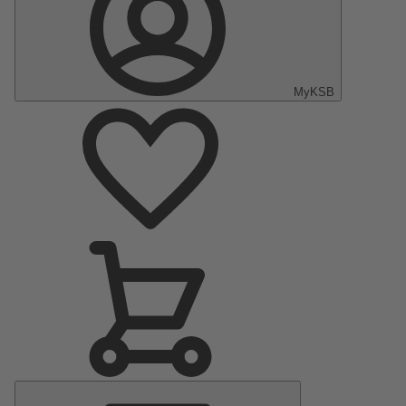
MyKSB
Menú
principal