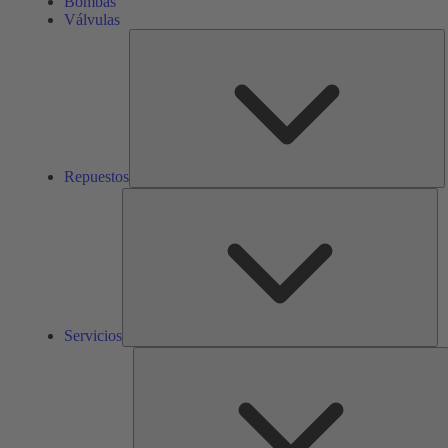
Bombas
Válvulas
R
Repuestos
Ser
Servicios
S