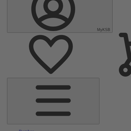
MyKSB
Menú
principal