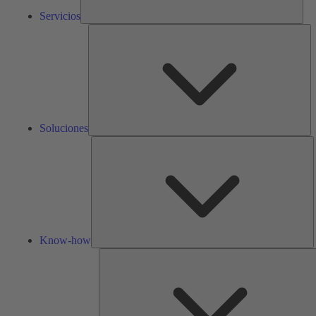
Servicios
So
Soluciones
K
h
Know-how