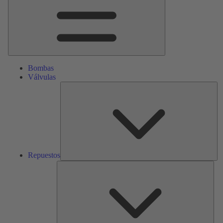
Bombas
Válvulas
Re
Repuestos
Serv