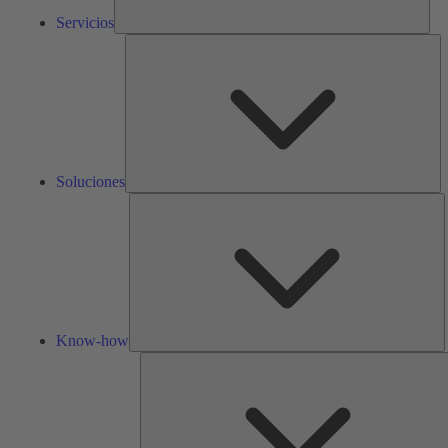
Servicios
So
Soluciones
K
h
Know-how