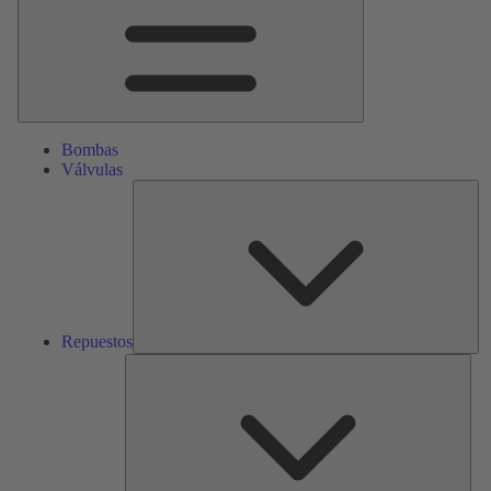
Bombas
Válvulas
Re
Repuestos
Serv