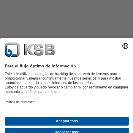
Catálogo de productos
Repuestos KSB
SupremeServ
KSB SupremeServ: Premium service for pumps and
valves
Herramientas
Aguas residuales
Agua
Industria
Edificacion
Energía
Acerca de KSB
Eventos
Prensa
Oportunidades de empleo en
KSB
Redes sociales
Contacto