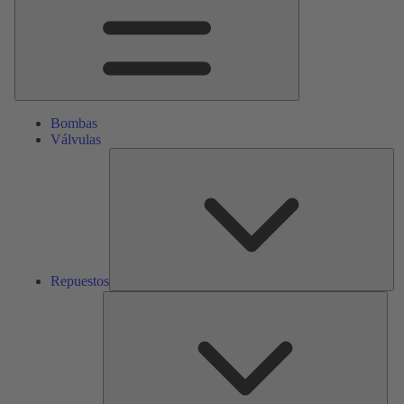
Bombas
Válvulas
Re
Repuestos
Serv