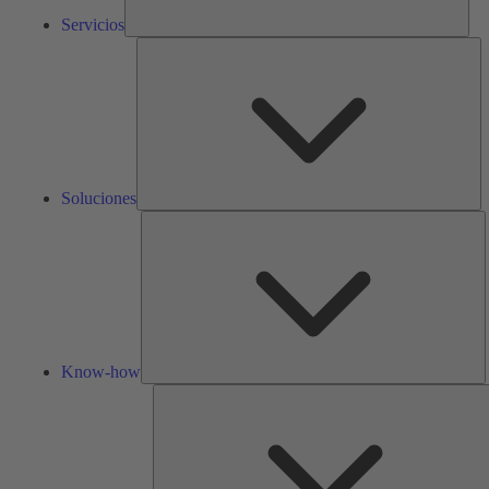
Servicios
So
Soluciones
K
h
Know-how