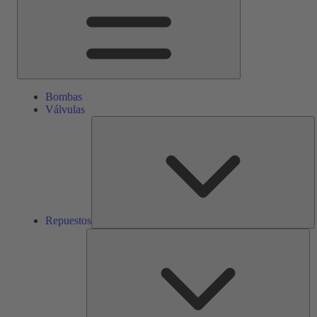
Bombas
Válvulas
R
Repuestos
Ser