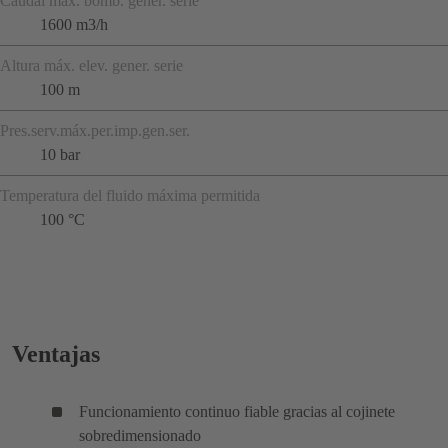
Caudal máx. bomb. gener. serie
1600 m3/h
Altura máx. elev. gener. serie
100 m
Pres.serv.máx.per.imp.gen.ser.
10 bar
Temperatura del fluido máxima permitida
100 °C
Ventajas
Funcionamiento continuo fiable gracias al cojinete
sobredimensionado