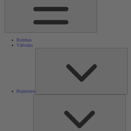
Bombas
Válvulas
Re
Repuestos
Serv