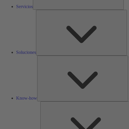
Servicios
So
Soluciones
K
h
Know-how