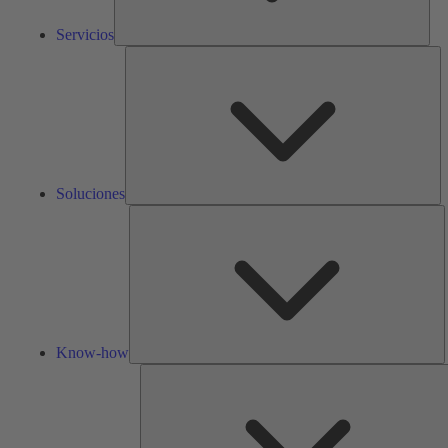
Servicios
So
Soluciones
K
h
Know-how