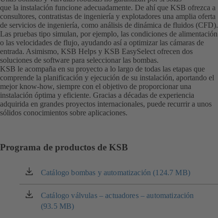
que la instalación funcione adecuadamente. De ahí que KSB ofrezca a
consultores, contratistas de ingeniería y explotadores una amplia oferta
de servicios de ingeniería, como análisis de dinámica de fluidos (CFD).
Las pruebas tipo simulan, por ejemplo, las condiciones de alimentación
o las velocidades de flujo, ayudando así a optimizar las cámaras de
entrada. Asimismo, KSB Helps y KSB EasySelect ofrecen dos
soluciones de software para seleccionar las bombas.
KSB le acompaña en su proyecto a lo largo de todas las etapas que
comprende la planificación y ejecución de su instalación, aportando el
mejor know-how, siempre con el objetivo de proporcionar una
instalación óptima y eficiente. Gracias a décadas de experiencia
adquirida en grandes proyectos internacionales, puede recurrir a unos
sólidos conocimientos sobre aplicaciones.
Programa de productos de KSB
Catálogo bombas y automatización (124.7 MB)
(se
abre
en
Catálogo válvulas – actuadores – automatización
(se
una
(93.5 MB)
abre
nueva
en