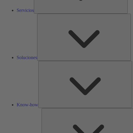
Servicios
So
Soluciones
K
h
Know-how