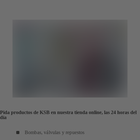
pestaña)
una
nueva
pestaña)
Pida productos de KSB en nuestra tienda online, las 24 horas del
día
Bombas, válvulas y repuestos