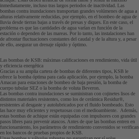
inmediatamente, incluso tras largos periodos de inactividad. Las
bombas contra inundaciones transportan grandes volúmenes de agua a
alturas relativamente reducidas, por ejemplo, en el bombeo de agua de
lluvia desde tierras bajas a través de presas y diques. En este caso, el
problema es que las cantidades de agua varían en función de la
estación o dependen de las mareas. Por lo tanto, las instalaciones han
de afrontar fluctuaciones constantes del caudal y de la altura y, a pesar
de ello, asegurar un drenaje rápido y óptimo.
Las bombas de KSB: máximas calificaciones en rendimiento, vida útil
y eficiencia energética
Gracias a su amplia cartera de bombas de diferentes tipos, KSB le
ofrece la bomba óptima para cada aplicación, por ejemplo, la bomba
Amacan para estaciones de bombeo de baja presión, la bomba de
cuerpo tubular SEZ o la bomba de voluta Beveron.
Las bombas contra inundaciones se suministran con cojinetes lisos de
distintos materiales resistentes, como los de cerámica Residur®,
resistentes al desgaste y autolubricados por el fluido bombeado. Esto
las hace muy eficientes y respetuosas con el medioambiente. Además,
estas bombas de achique están equipadas con impulsores con grandes
pasos libres para prevenir atascos. Antes de que las bombas entren en
funcionamiento, los parámetros de rendimiento convenidos se verifican
en los bancos de pruebas propios de KSB.
Unas bombas y válvulas robustas no garantizan por sí solas