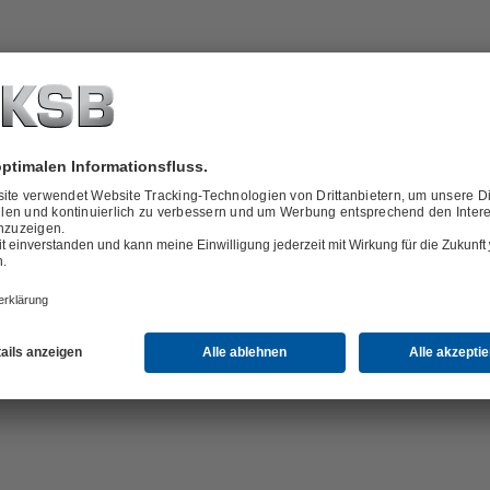
rsatzteile
vices
ösungen