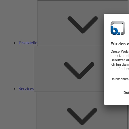
E
Ersatzteile
Ser
Services
L