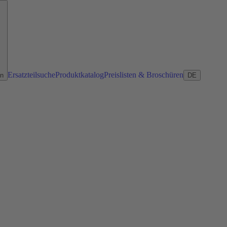
Ersatzteilsuche
Produktkatalog
Preislisten & Broschüren
en
DE