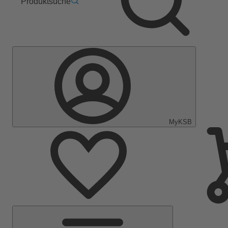
Produktsuche
MyKSB
Hauptmenü