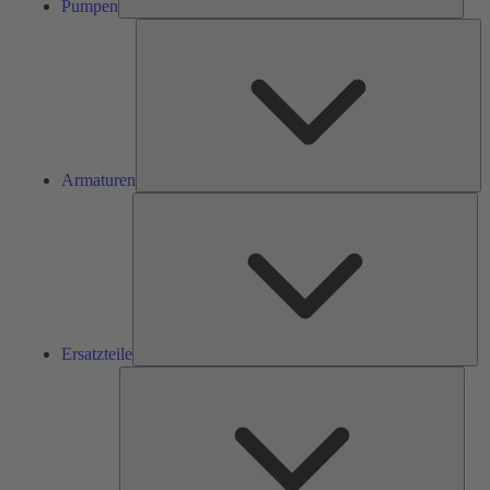
Pumpen
Ar
Armaturen
Ers
Ersatzteile
Serv