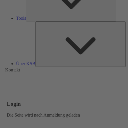
Tools
Üb
K
Über KSB
Kontakt
Login
Die Seite wird nach Anmeldung geladen