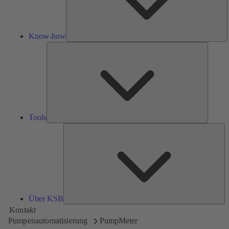
Know-how
Tools
Tools
Üb
K
Über KSB
Kontakt
Pumpenautomatisierung
PumpMeter