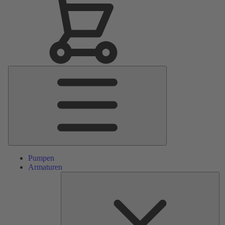
Hauptmenü
Pumpen
Armaturen
Ers