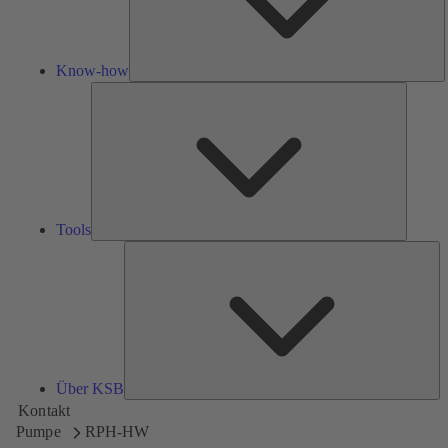
Know-how
Tools
Tools
Üb
K
Über KSB
Kontakt
Pumpe
RPH-HW