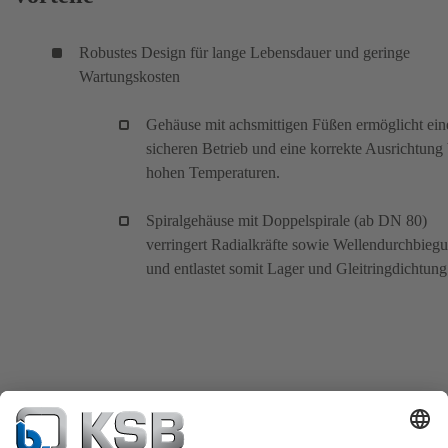
Robustes Design für lange Lebensdauer und geringe
Wartungskosten
Gehäuse mit achsmittigen Füßen ermöglicht ein
sicheren Betrieb und eine korrekte Ausrichtung 
hohen Temperaturen.
Spiralgehäuse mit Doppelspirale (ab DN 80)
verringert Radialkräfte sowie Wellendurchbieg
und entlastet somit Lager und Gleitringdichtung