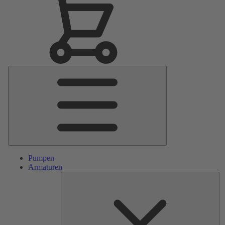
Hauptmenü
Pumpen
Armaturen
Ers