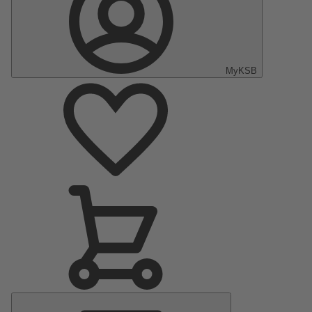
MyKSB
Hauptmenü