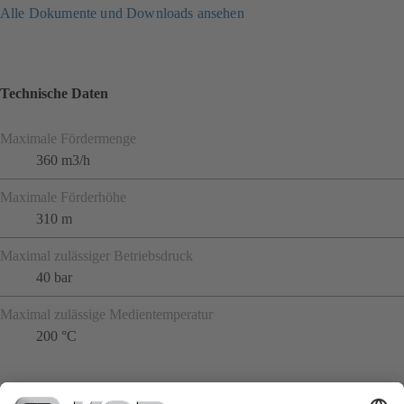
Alle Dokumente und Downloads ansehen
Technische Daten
Maximale Fördermenge
360 m3/h
Maximale Förderhöhe
310 m
Maximal zulässiger Betriebsdruck
40 bar
Maximal zulässige Medientemperatur
200 °C