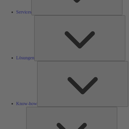
Services
Lös
Lösungen
K
h
Know-how
Tools