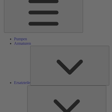
Pumpen
Armaturen
Ers
Ersatzteile
Serv