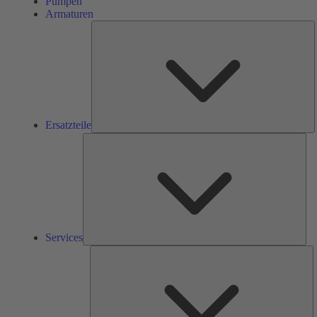
Pumpen
Armaturen
E
Ersatzteile
Ser
Services
L