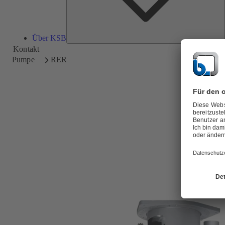
Über KSB
Kontakt
Pumpe
RER