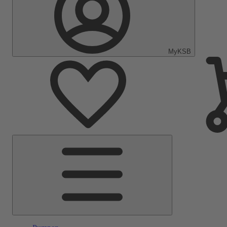
MyKSB
Hauptmenü