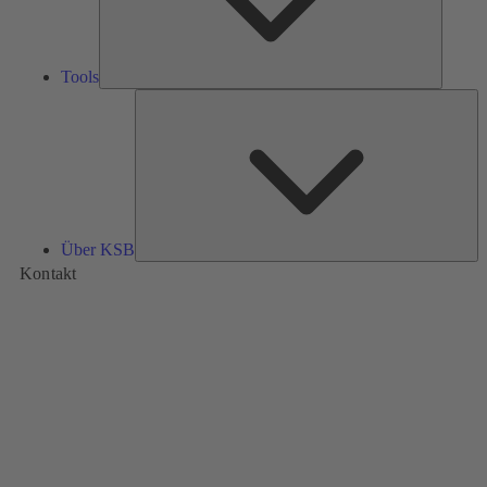
Tools
Üb
K
Über KSB
Kontakt