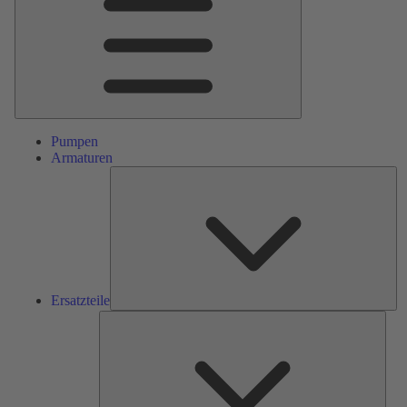
Pumpen
Armaturen
Ers
Ersatzteile
Serv