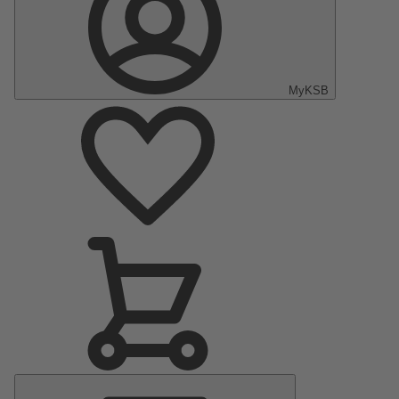
MyKSB
Hauptmenü