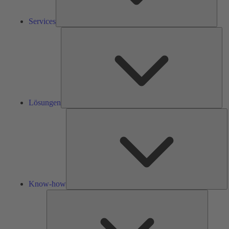
Services
Lös
Lösungen
K
h
Know-how
Tools