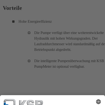
Vorteile
Hohe Energieeffizienz
Die Pumpe verfügt über eine weiterentwickelte
Hydraulik mit hohen Wirkungsgraden. Der
Laufraddurchmesser wird standardmäßig auf d
Betriebspunkt abgedreht.
Die intelligente Pumpenüberwachung mit KSB
PumpMeter ist optional verfügbar.