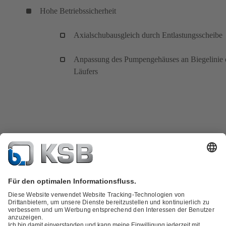
Hohe Betriebssicherheit
Axialschubausgleich durch Entlastungsscheibe
Anpassung des Pumpengehäuses an Biegelinie 
Läufers