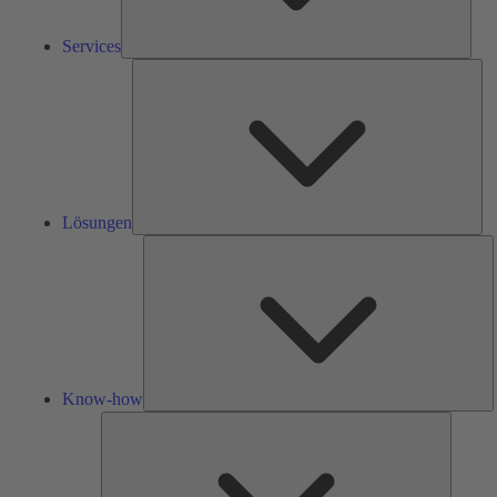
Services
Lös
Lösungen
K
h
Know-how
Tools