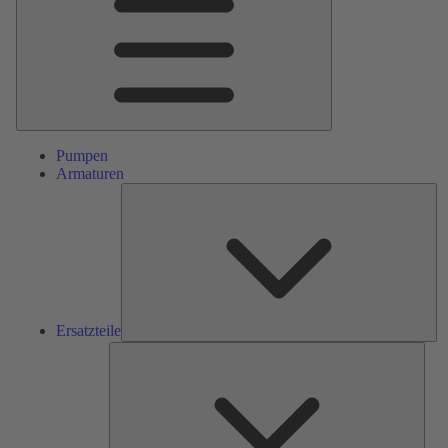
Pumpen
Armaturen
Ers
Ersatzteile
Serv