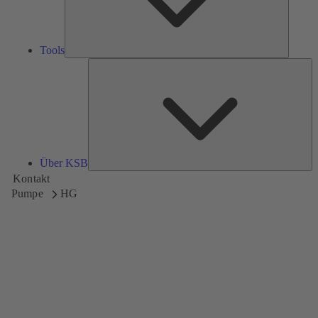
Tools
Üb
K
Über KSB
Kontakt
Pumpe
HG