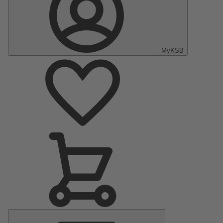
MyKSB
Hauptmenü