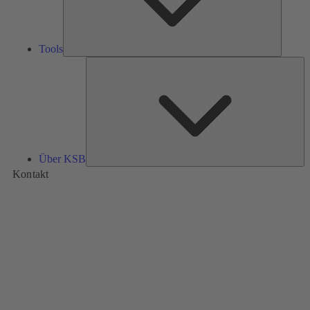
Tools
Üb
K
Über KSB
Kontakt