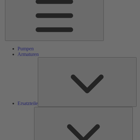
Pumpen
Armaturen
Ers
Ersatzteile
Serv