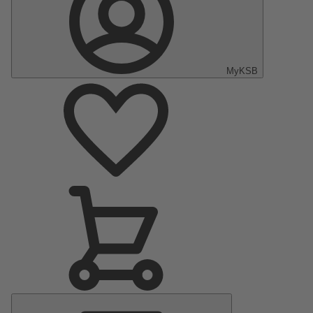
MyKSB
Hauptmenü