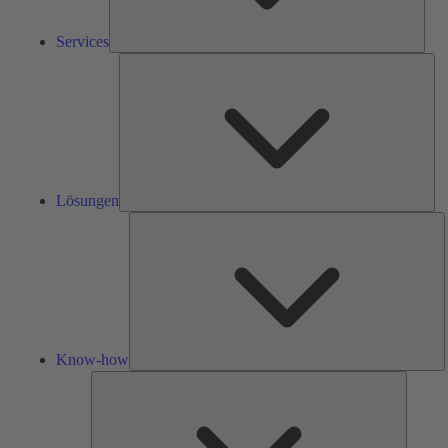
Services
Lös
Lösungen
K
h
Know-how
Tools