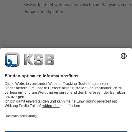
Feststoffpartikel werden automatisch zum Saugstutzen der
Pumpe zurückgeführt.
Produktkatalog
KSB SupremeServ: Spare
Parts
Services
Warenkorb
Produktbauarten