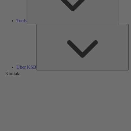
Tools
Üb
K
Über KSB
Kontakt