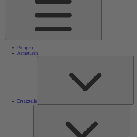
Pumpen
Armaturen
Ers
Ersatzteile
Serv