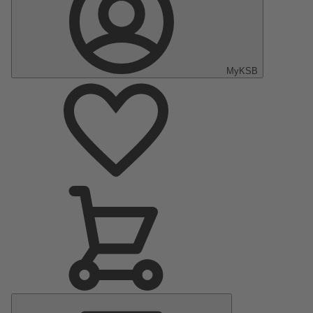
MyKSB
Hauptmenü