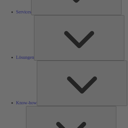
Services
Lös
Lösungen
K
h
Know-how
Tools