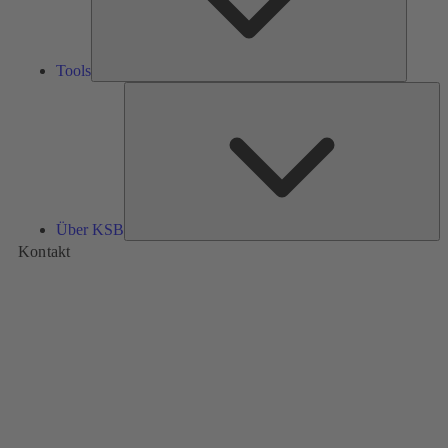
Tools
Üb
K
Über KSB
Kontakt