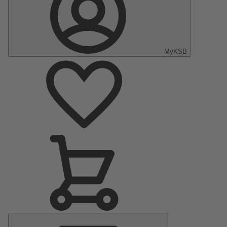
MyKSB
Hauptmenü