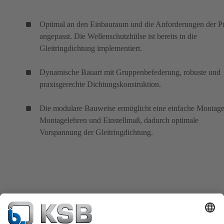
Optimal an den Einbauraum und die Anforderungen der 
angepasst. Die Wellenschutzhülse ist bereits in die
Gleitringdichtung implementiert.
Dynamische Bauart mit Gruppenbefederung, robuste und
praxisgerechte Dichtungskonstruktion.
Die modulare Bauweise ermöglicht eine einfache Montag
Montagelehren und Einstellmaß, dadurch optimale
Vorspannung der Gleitringdichtung.