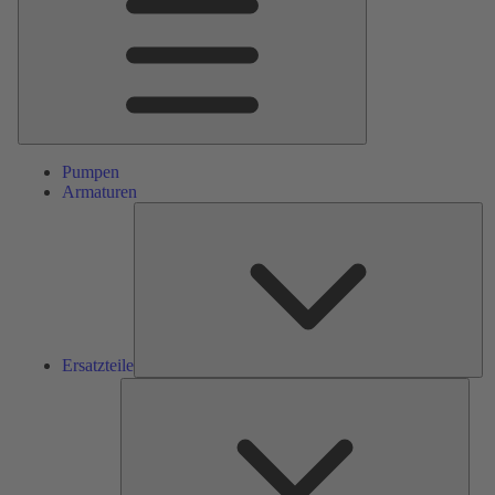
Pumpen
Armaturen
Ers
Ersatzteile
Serv