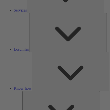
Services
Lös
Lösungen
K
h
Know-how
Tools