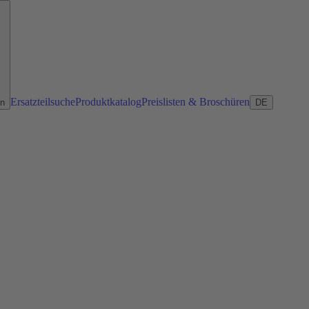
Ersatzteilsuche
Produktkatalog
Preislisten & Broschüren
en
DE