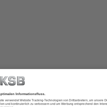
ber
KSB