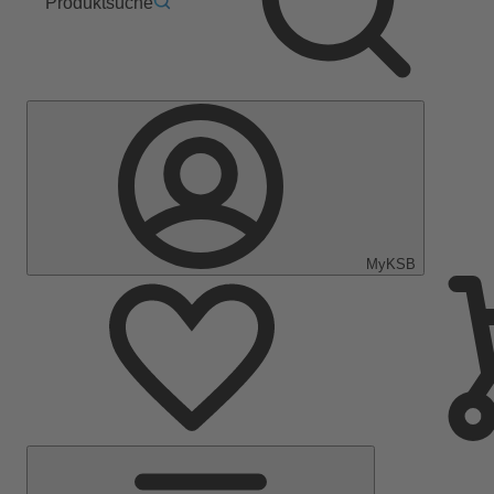
Produktsuche
MyKSB
Hauptmenü