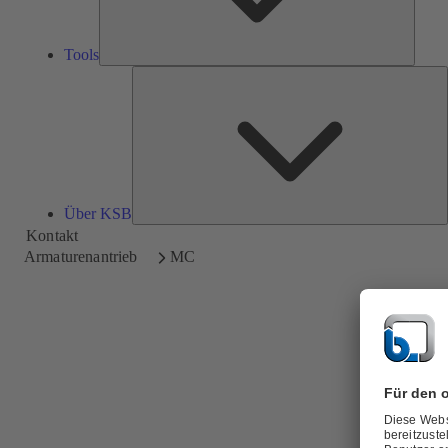
Tools
Ü
Über KSB
Kontakt
Armaturenantrieb
MC