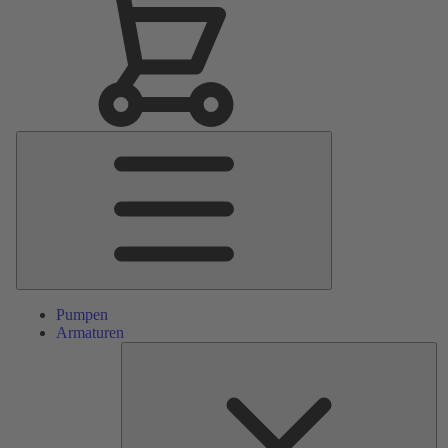
Hauptmenü
Pumpen
Armaturen
Ers