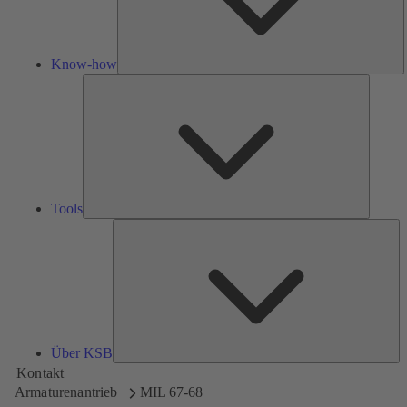
Know-how
Tools
Tools
Üb
K
Über KSB
Kontakt
Armaturenantrieb
MIL 67-68