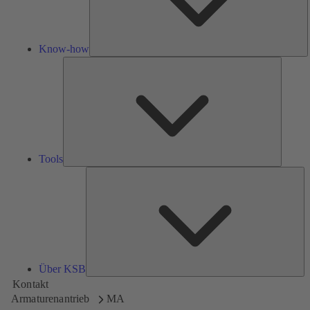
Know-how
Tools
Tools
Üb
K
Über KSB
Kontakt
Armaturenantrieb
MA