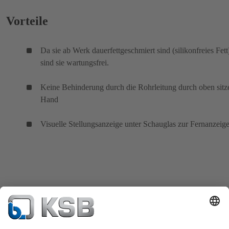
Vorteile
Da sie ab Werk dauerfettgeschmiert sind (silikonfreies Fett
sind sie wartungsfrei.
Keine Behinderung durch die Rohrleitung durch oben sitz
Hand
Visuelle Stellungsanzeige unter Schauglas zur Fernanzeig