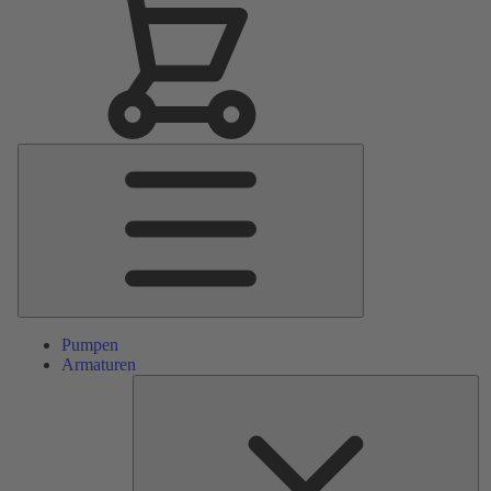
Hauptmenü
Pumpen
Armaturen
Ers